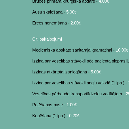
Brūces primāra ķirurģiska apdare -
4.00
€
Ausu skalošana -
5.00
€
Ērces noņemšana -
2.00
€
Citi pakalpojumi
Medicīniskā apskate sanitārajai grāmatiņai -
10
.00
€
Izziņa par veselības stāvokli pēc pacienta pieprasī
Izziņas atkārtota izsniegšana -
5.00
€
Izziņa par veselības stāvokli angļu valodā (1 lpp.) -
Veselības pārbaude transportlīdzekļu vadītājiem -
2
Potēšanas pase -
1.00
€
Kopēšana (1 lpp.) -
0.20
€