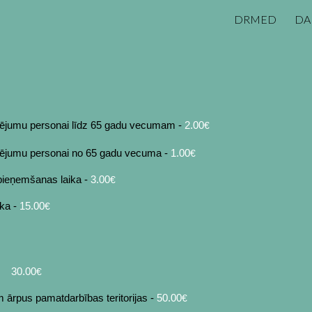
DRMED
DA
ip to main content
Skip to navigat
jas
lējumu personai līdz 65 gadu vecumam -
2.00
€
lējumu personai no 65 gadu vecuma -
1.00
€
pieņemšanas laika -
3.00
€
ika -
15.00
€
30
.00
€
 ārpus pamatdarbības teritorijas -
50
.00
€