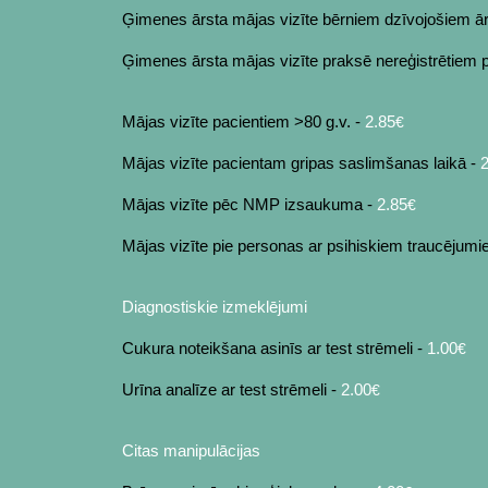
Ģimenes ārsta mājas vizīte bērniem dzīvojošiem ār
Ģimenes ārsta mājas vizīte praksē nereģistrētiem 
Mājas vizīte pacientiem >80 g.v. -
2.85
€
Mājas vizīte pacientam gripas saslimšanas laikā -
Mājas vizīte pēc NMP izsaukuma -
2.85
€
Mājas vizīte pie personas ar psihiskiem traucējum
Diagnostiskie izmeklējumi
Cukura noteikšana asinīs ar test strēmeli -
1.00
€
Urīna analīze ar test strēmeli -
2.00
€
Citas manipulācijas