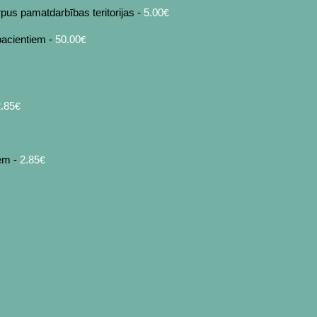
pus pamatdarbības teritorijas -
5.00
€
pacientiem -
50
.00
€
2.85
€
iem -
2.85
€